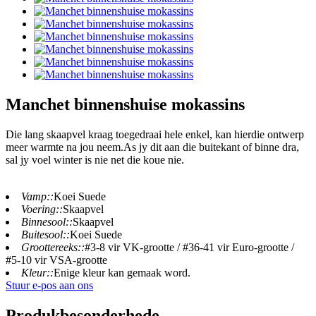
Manchet binnenshuise mokassins
Die lang skaapvel kraag toegedraai hele enkel, kan hierdie ontwerp
meer warmte na jou neem.As jy dit aan die buitekant of binne dra,
sal jy voel winter is nie net die koue nie.
Vamp::
Koei Suede
Voering::
Skaapvel
Binnesool::
Skaapvel
Buitesool::
Koei Suede
Groottereeks::
#3-8 vir VK-grootte / #36-41 vir Euro-grootte /
#5-10 vir VSA-grootte
Kleur::
Enige kleur kan gemaak word.
Stuur e-pos aan ons
Produkbesonderhede