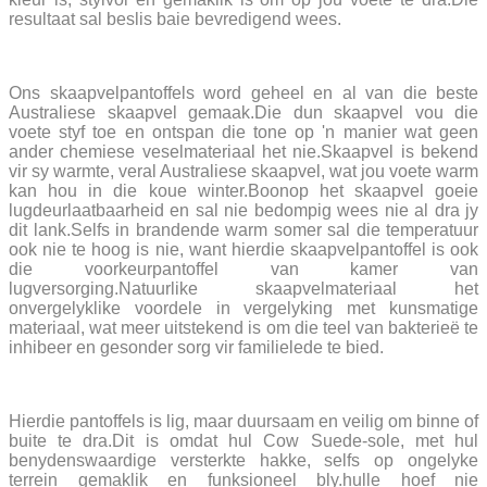
resultaat sal beslis baie bevredigend wees.
Ons skaapvelpantoffels word geheel en al van die beste
Australiese skaapvel gemaak.Die dun skaapvel vou die
voete styf toe en ontspan die tone op 'n manier wat geen
ander chemiese veselmateriaal het nie.Skaapvel is bekend
vir sy warmte, veral Australiese skaapvel, wat jou voete warm
kan hou in die koue winter.Boonop het skaapvel goeie
lugdeurlaatbaarheid en sal nie bedompig wees nie al dra jy
dit lank.Selfs in brandende warm somer sal die temperatuur
ook nie te hoog is nie, want hierdie skaapvelpantoffel is ook
die voorkeurpantoffel van kamer van
lugversorging.Natuurlike skaapvelmateriaal het
onvergelyklike voordele in vergelyking met kunsmatige
materiaal, wat meer uitstekend is om die teel van bakterieë te
inhibeer en gesonder sorg vir familielede te bied.
Hierdie pantoffels is lig, maar duursaam en veilig om binne of
buite te dra.Dit is omdat hul Cow Suede-sole, met hul
benydenswaardige versterkte hakke, selfs op ongelyke
terrein gemaklik en funksioneel bly.hulle hoef nie