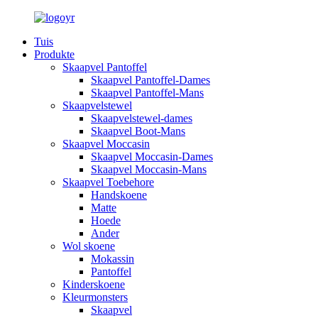
Tuis
Produkte
Skaapvel Pantoffel
Skaapvel Pantoffel-Dames
Skaapvel Pantoffel-Mans
Skaapvelstewel
Skaapvelstewel-dames
Skaapvel Boot-Mans
Skaapvel Moccasin
Skaapvel Moccasin-Dames
Skaapvel Moccasin-Mans
Skaapvel Toebehore
Handskoene
Matte
Hoede
Ander
Wol skoene
Mokassin
Pantoffel
Kinderskoene
Kleurmonsters
Skaapvel