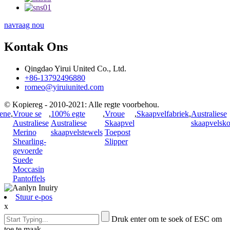
navraag nou
Kontak Ons
Qingdao Yirui United Co., Ltd.
+86-13792496880
romeo@yiruiunited.com
© Kopiereg - 2010-2021: Alle regte voorbehou.
ene
,
Vroue se
,
100% egte
,
Vroue
,
Skaapvelfabriek
,
Australiese
Australiese
Australiese
Skaapvel
skaapvelsk
Merino
skaapvelstewels
Toepost
Shearling-
Slipper
gevoerde
Suede
Moccasin
Pantoffels
Stuur e-pos
x
Druk enter om te soek of ESC om
toe te maak