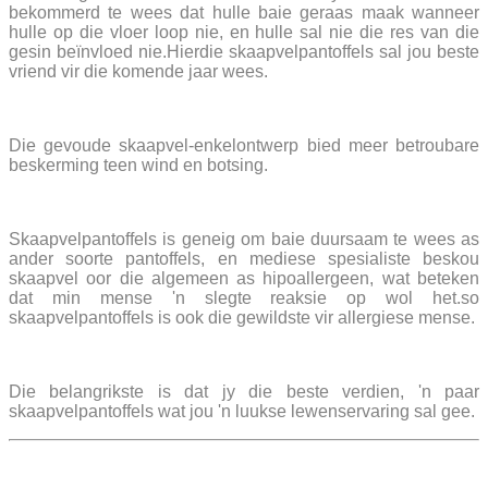
bekommerd te wees dat hulle baie geraas maak wanneer
hulle op die vloer loop nie, en hulle sal nie die res van die
gesin beïnvloed nie.Hierdie skaapvelpantoffels sal jou beste
vriend vir die komende jaar wees.
Die gevoude skaapvel-enkelontwerp bied meer betroubare
beskerming teen wind en botsing.
Skaapvelpantoffels is geneig om baie duursaam te wees as
ander soorte pantoffels, en mediese spesialiste beskou
skaapvel oor die algemeen as hipoallergeen, wat beteken
dat min mense 'n slegte reaksie op wol het.so
skaapvelpantoffels is ook die gewildste vir allergiese mense.
Die belangrikste is dat jy die beste verdien, 'n paar
skaapvelpantoffels wat jou 'n luukse lewenservaring sal gee.