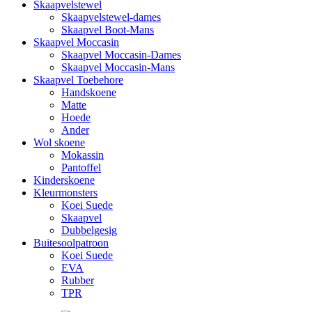
Skaapvelstewel
Skaapvelstewel-dames
Skaapvel Boot-Mans
Skaapvel Moccasin
Skaapvel Moccasin-Dames
Skaapvel Moccasin-Mans
Skaapvel Toebehore
Handskoene
Matte
Hoede
Ander
Wol skoene
Mokassin
Pantoffel
Kinderskoene
Kleurmonsters
Koei Suede
Skaapvel
Dubbelgesig
Buitesoolpatroon
Koei Suede
EVA
Rubber
TPR