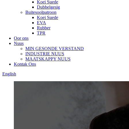
Koei Suede
Dubbelgesig
Buitesoolpatroon
Koei Suede
EVA
Rubber
TPR
Oor ons
Nuus
MIN GESONDE VERSTAND
INDUSTRIE NUUS
MAATSKAPPY NUUS
Kontak Ons
English