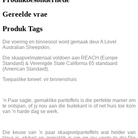
Gereelde vrae
Produk Tags
Die voering en binnesool word gemaak deur A Level
Australian Sheepskin.
Die skaapvelmateriaal voldoen aan REACH (Europe
Standard) & Verenigde State California 65 standaard
(American Standard).
Toepaslike toneel: vir binnenshuis
’n Paar sagte, gemaklike pantoffels is die perfekte manier om
te ontspan, of jy nou aan die buitekant is of net huis toe kom
van ’n harde dag se werk.
Die keuse van 'n paar skaapvelpantoffels wat helder van
kleur is, stylvol en gemaklik is om op jou voete te dra.Die