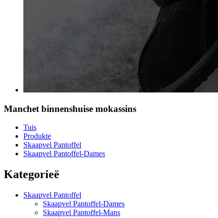
Manchet binnenshuise mokassins
Tuis
Produkte
Skaapvel Pantoffel
Skaapvel Pantoffel-Dames
Kategorieë
Skaapvel Pantoffel
Skaapvel Pantoffel-Dames
Skaapvel Pantoffel-Mans