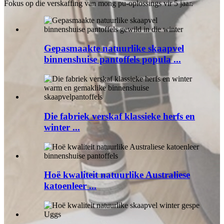
Fokus op die verskaffing van mong pu-oplossings vir 5 jaar.
Gepasmaakte natuurlike skaapvel
binnenshuise pantoffels popula ...
Die fabriek verskaf klassieke herfs en
winter ...
Hoë kwaliteit natuurlike Australiese
katoenleer ...