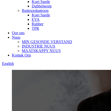
Koei Suede
Dubbelgesig
Buitesoolpatroon
Koei Suede
EVA
Rubber
TPR
Oor ons
Nuus
MIN GESONDE VERSTAND
INDUSTRIE NUUS
MAATSKAPPY NUUS
Kontak Ons
English