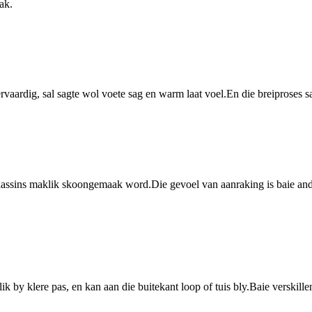
ak.
rvaardig, sal sagte wol voete sag en warm laat voel.En die breiproses s
kassins maklik skoongemaak word.Die gevoel van aanraking is baie an
lik by klere pas, en kan aan die buitekant loop of tuis bly.Baie verskill