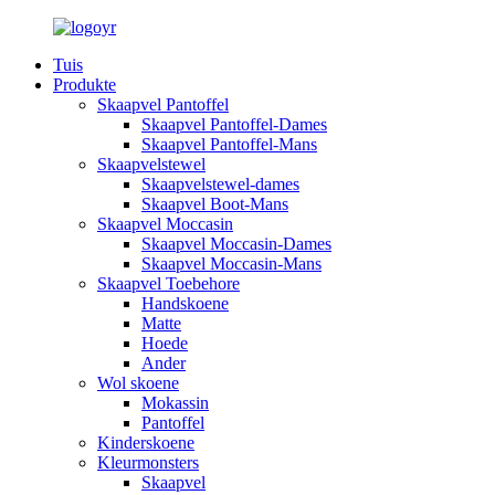
Tuis
Produkte
Skaapvel Pantoffel
Skaapvel Pantoffel-Dames
Skaapvel Pantoffel-Mans
Skaapvelstewel
Skaapvelstewel-dames
Skaapvel Boot-Mans
Skaapvel Moccasin
Skaapvel Moccasin-Dames
Skaapvel Moccasin-Mans
Skaapvel Toebehore
Handskoene
Matte
Hoede
Ander
Wol skoene
Mokassin
Pantoffel
Kinderskoene
Kleurmonsters
Skaapvel