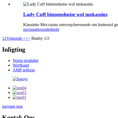
Lady Cuff binnenshuise wol mokassins
Klassieke Moccasins ontwerp;beessuede om buitesool gem
navraag
besonderhede
1
2
Volgende >
>>
Bladsy 1/2
Inligting
Warm produkte
Werfkaart
AMP selfoon
navraag nou
Kontak Ons