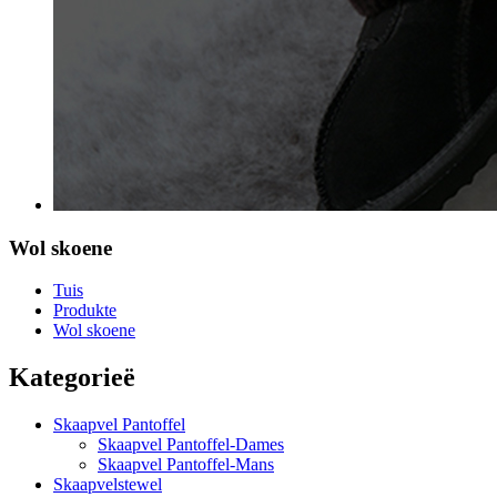
Wol skoene
Tuis
Produkte
Wol skoene
Kategorieë
Skaapvel Pantoffel
Skaapvel Pantoffel-Dames
Skaapvel Pantoffel-Mans
Skaapvelstewel