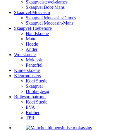
Skaapvelstewel-dames
Skaapvel Boot-Mans
Skaapvel Moccasin
Skaapvel Moccasin-Dames
Skaapvel Moccasin-Mans
Skaapvel Toebehore
Handskoene
Matte
Hoede
Ander
Wol skoene
Mokassin
Pantoffel
Kinderskoene
Kleurmonsters
Koei Suede
Skaapvel
Dubbelgesig
Buitesoolpatroon
Koei Suede
EVA
Rubber
TPR